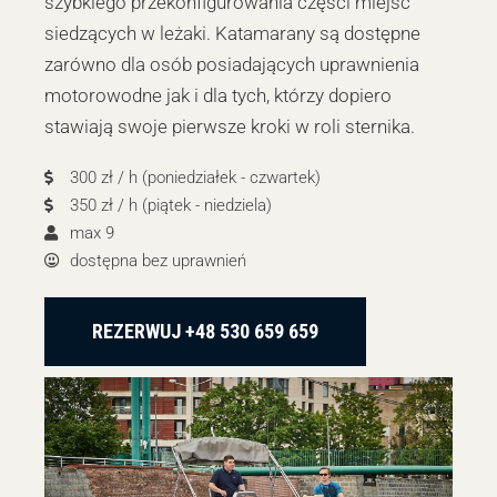
szybkiego przekonfigurowania części miejsc
siedzących w leżaki. Katamarany są dostępne
zarówno dla osób posiadających uprawnienia
motorowodne jak i dla tych, którzy dopiero
stawiają swoje pierwsze kroki w roli sternika.
300 zł / h (poniedziałek - czwartek)
350 zł / h (piątek - niedziela)
max 9
dostępna bez uprawnień
REZERWUJ +48 530 659 659