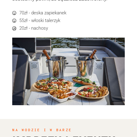
70zł - deska zapiekanek
55zł - włoski talerzyk
20zł - nachosy
NA WODZIE I W BARZE