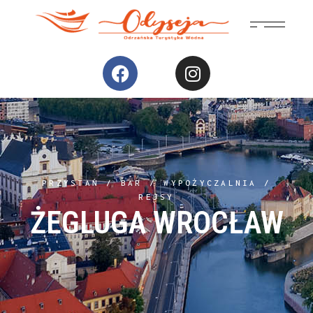
PRZYSTAŃ / BAR / WYPOŻYCZALNIA /
REJSY
ŻEGLUGA WROCŁAW