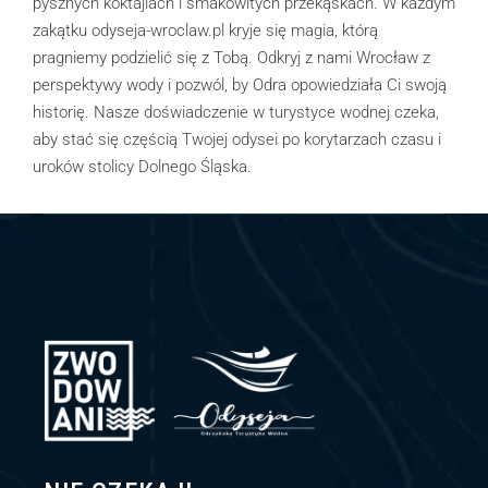
pysznych koktajlach i smakowitych przekąskach. W każdym
zakątku odyseja-wroclaw.pl kryje się magia, którą
pragniemy podzielić się z Tobą. Odkryj z nami Wrocław z
perspektywy wody i pozwól, by Odra opowiedziała Ci swoją
historię. Nasze doświadczenie w turystyce wodnej czeka,
aby stać się częścią Twojej odysei po korytarzach czasu i
uroków stolicy Dolnego Śląska.